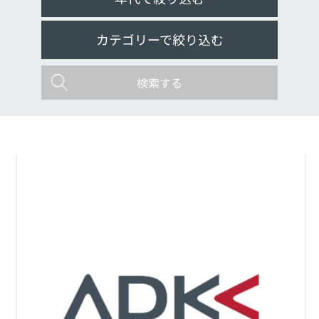
全て
カテゴリーで絞り込む
2026年
全て
2025年
Column
2024年
Report
2023年
事業・サービス
2022年
経営・組織
2021年
アワード
2020年
海外