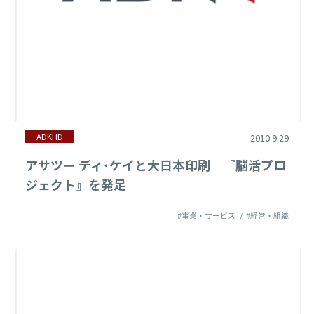
2019年
調査・レポート
2018年
IR
2017年
その他
2016年
ADKHD
2010.9.29
2015年
アサツー ディ･ケイと大日本印刷 『脳活プロ
2014年
ジェクト』を発足
2013年
#事業・サービス
#経営・組織
2012年
2011年