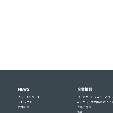
NEWS
企業情報
ニュースリリース
パーパス・ビジョン・バリ
トピックス
ADKグループ主要4社につい
お知らせ
ごあいさつ
沿革