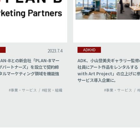
D
ADKHD
2023.7.4
LAN-Bとの新会社「PLAN-Bマー
ADK、小山登美夫ギャラリー監修
グパートナーズ」を設立で契約締
社員にアート作品をレンタルする「L
タルマーケティング領域を機能強
with Art Project」の立上げ
サービス導入企業に。
#事業・サービス
#経営・組織
#事業・サービス