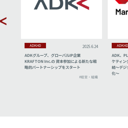
ADKHD
ADKH
026.4.2
2025.6.24
型AI筐
ADKグループ、グローバルIP企業
ADK、P
提供～
KRAFTON Inc.の 資本参加による新たな戦
ケティン
ド化
略的パートナーシップをスタート
結～デジ
、変革
化～
#経営・組織
営・組織