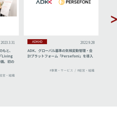
ADKHD
AD
2023.3.31
2022.9.28
のもと、
ADK、グローバル基準の気候変動管理・会
ADK
iving
計プラットフォーム「Persefoni」を導入
ン・
に参画。初の
業ブラ
#事業・サービス
#経営・組織
#経営・組織