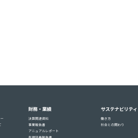
財務・業績
サステナビリティ
ュー
決算関連資料
働き方
て
事業報告書
社会との関わり
アニュアルレポート
有価証券報告書