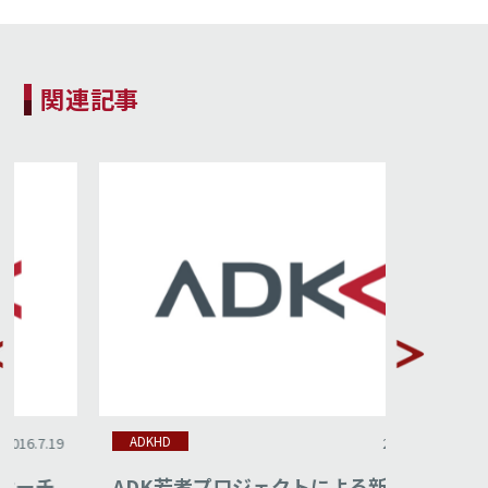
関連記事
ADKHD
ADKHD
2016.4.8
ADK若者プロジェクトによる新書籍
ADK「