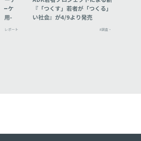
『「つくす」若者が「つくる」新し
ポート」
い社会』が4/9より発売
を越える
ィア生態
#調査・レポート