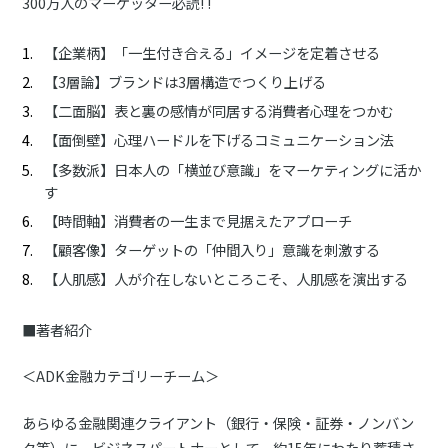
300万人のマーケッター必読! !
【企業柄】「一生付き合える」イメージを定着させる
【3層論】ブランドは3層構造でつくり上げる
【二面脳】表と裏の感情が同居する消費者心理をつかむ
【面倒壁】心理ハードルを下げるコミュニケーション法
【多数派】日本人の「横並び意識」をマーケティングに活か
す
【時間軸】消費者の一生まで見据えたアプローチ
【顧客像】ターゲットの「仲間入り」意識を刺激する
【人肌感】人が介在しないところこそ、人肌感を演出する
■著者紹介
＜ADK金融カテゴリーチーム＞
あらゆる金融関連クライアント（銀行・保険・証券・ノンバン
ク等）に、ビジネスパートナーとして、約15年にわたり蓄積さ