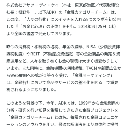
株式会社アサツー ディ・ケイ（本社：東京都港区／代表取締役
社長：植野伸一、以下ADK）の「金融カテゴリーチーム」は、
この度、「人々の行動」にスイッチを入れる8つのツボを初公開
した『「お金と心理」の正体』を刊行。2014年9月25日（木）
より全国の書店で発売しております。
昨今の消費税・相続税の増税、年金の減額、NISA（少額投資非
課税制度）やREIT（不動産投資信託）等の金融商品の発売＆資
産運用など、人々を取り巻くお金の環境は大きく様変わりして
います。また同時に、金融機関の規制緩和、TVCMや新聞広告か
らWeb展開への拡がり等々を受け、「金融マーケティング」
は、金融各社において商品やサービスの差別化を図る上で重要
視されるようになりました。
このような背景の下、今年、ADKでは、1999年から金融関係の
分析・研究を行い知見を集積してきたきた金融プロジェクトを
「金融カテゴリーチーム」と改名。蓄積された金融コミュニケ
ーションのノウハウを用い、最適な解決法をより具体的に提供