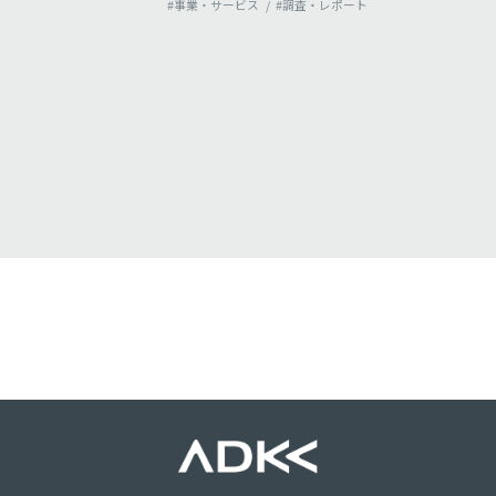
ビス
#調査・レポート
タイルを持つ若者を、7つのクラス
ターに分類。それぞれの情報行動
特徴を分析し、最適なアプローチ
法を導き出す－
#事業・サービス
#調査・レポー