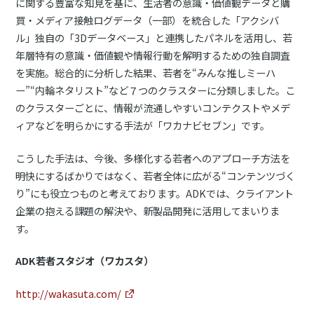
に関する豊富な知見を基に、生活者の意識・価値観データと購
買・メディア接触ログデータ（一部）を統合した「アクシバ
ル」独自の「3Dデータベース」と連携したパネルを活用し、若
年層特有の意識・価値観や情報行動を解明するための独自調査
を実施。総合的に分析した結果、若者を“みんな推しミーハ
ー”“内輪ネタリスト”など７つのクラスターに分類しました。こ
のクラスターごとに、情報が流通しやすいコンテクストやメデ
ィアなどを明らかにする手法が「ワカナビセブン」です。
こうした手法は、今後、多様化する若者へのアプローチ方法を
明快にするばかりではなく、若者全体に広がる“コンテンツづく
り”にも役立つものと考えております。ADKでは、クライアント
企業の抱える課題の解決や、新製品開発に活用してまいりま
す。
ADK若者スタジオ（ワカスタ）
http://wakasuta.com/