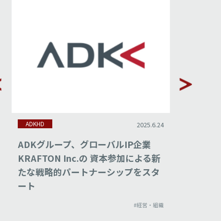
ADKHD
ADKHD
2025.6.24
ADKグループ、グローバルIP企業
ADK、P
KRAFTON Inc.の 資本参加による新
Bマーケ
たな戦略的パートナーシップをスタ
設立で
ート
ィング
#経営・組織