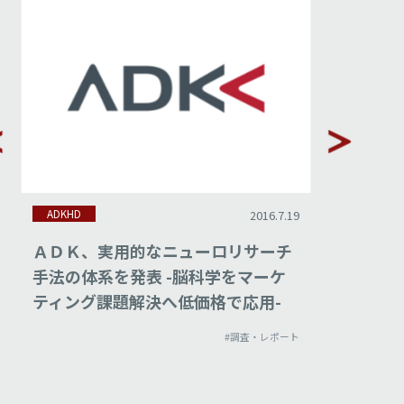
ADKHD
ADKHD
2016.7.19
ＡＤＫ、実用的なニューロリサーチ
ADK若
手法の体系を発表 -脳科学をマーケ
『「つ
ティング課題解決へ低価格で応用-
い社会』
#調査・レポート