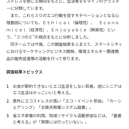
ストレスを感じる傾向をもとに、生活者を６タイプのクラスタ
ーに分類しています。
また、これら３０のエコ行動を促すモチベーションとなる心
理要因についても、Ｅｔｈｉｃａｌ（倫理性）、 Ｅｃｏｎｏ
ｍｉｃａｌ（経済性）、Ｅｎｊｏｙａｂｌｅ（娯楽性）とい
う、”３つのＥ”の視点をもとに分析しました。
同チームでは今後、この調査結果をふまえて、スマートシティ
におけるマーケティングビジネス開発、環境エネルギー関連商
品の販売促進等の活動を行って参ります。
調査結果トピックス
お金が節約できないとエコ生活をしない若者。逆にシニアは
エコ生活はかっこいいと考える。
意外にエコストレスが高い「エコ・イベント参加」「カーシ
ェアリング」「太陽光発電システム設置」。
省エネ家電の利用、地域リサイクル活動参加などは、「重要
と考える」が「実際には行っていない」。