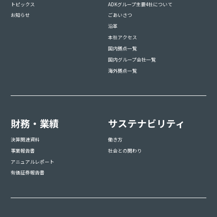
トピックス
ADKグループ主要4社について
お知らせ
ごあいさつ
沿革
本社アクセス
国内拠点一覧
国内グループ会社一覧
海外拠点一覧
財務・業績
サステナビリティ
決算関連資料
働き方
事業報告書
社会との関わり
アニュアルレポート
有価証券報告書