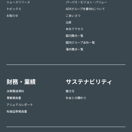
ニュースリリース
パーパス・ビジョン・バリュー
トピックス
ADKグループ主要4社について
お知らせ
ごあいさつ
沿革
本社アクセス
国内拠点一覧
国内グループ会社一覧
海外拠点一覧
財務・業績
サステナビリティ
決算関連資料
働き方
事業報告書
社会との関わり
アニュアルレポート
有価証券報告書