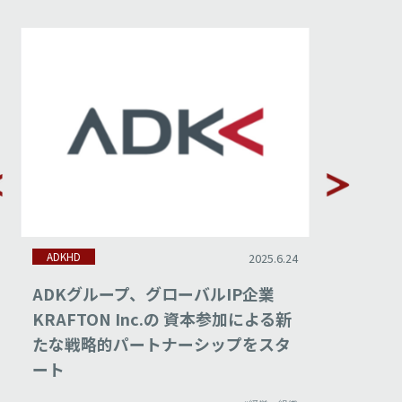
ADKHD
ADKHD
2025.6.24
ADKグループ、グローバルIP企業
ADK、P
KRAFTON Inc.の 資本参加による新
Bマーケ
たな戦略的パートナーシップをスタ
設立で
ート
ィング