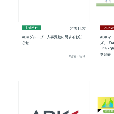
お知らせ
ADKM
2025.11.27
ADKグループ 人事異動に関するお知
ADKマ
らせ
ズ、「A
『今どき
を発表
#経営・組織