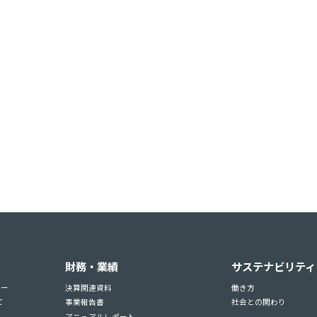
財務・業績
サステナビリティ
ュー
決算関連資料
働き方
て
事業報告書
社会との関わり
アニュアルレポート