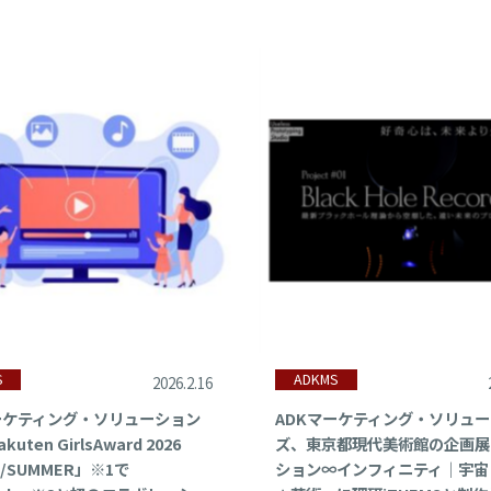
026年
Column
025年
Report
024年
事業・サービス
023年
経営・組織
022年
アワード
021年
海外
S
ADKMS
2026.2.16
ーケティング・ソリューション
ADKマーケティング・ソリュ
020年
調査・レポート
uten GirlsAward 2026
ズ、東京都現代美術館の企画展
G/SUMMER」※1で
ション∞インフィニティ｜宇宙