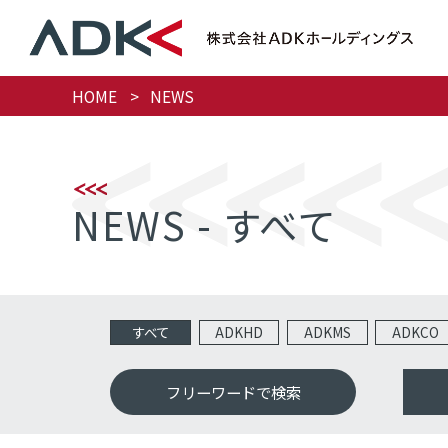
HOME
NEWS
NEWS - すべて
すべて
ADKHD
ADKMS
ADKCO