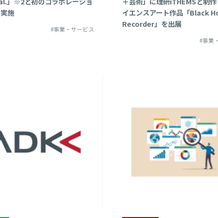
eal.」※2と初のコラボレーショ
＋芸術」に理研iTHEMSと制
019年
IR
を実施
イエンスアート作品「Black Ho
Recorder」を出展
#事業・サービス
018年
その他
#事業
017年
016年
015年
014年
013年
012年