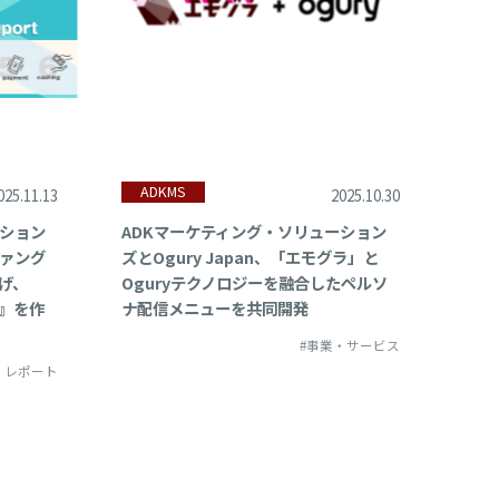
ADKMS
025.11.13
2025.10.30
ーション
ADKマーケティング・ソリューション
ァング
ズとOgury Japan、「エモグラ」と
げ、
Oguryテクノロジーを融合したペルソ
』を作
ナ配信メニューを共同開発
#事業・サービス
・レポート