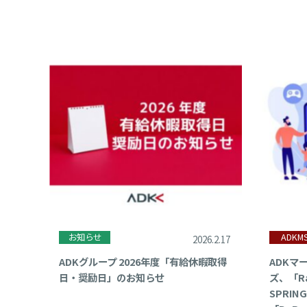
2
2
2
2
2
2
お知らせ
ADKM
2026.2.17
ADKグループ 2026年度「有給休暇取得
ADKマ
2
日・奨励日」のお知らせ
ズ、「Rak
SPRIN