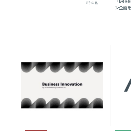
「BeR
2
#その他
ン企画
2
2
2
2
2
2
2