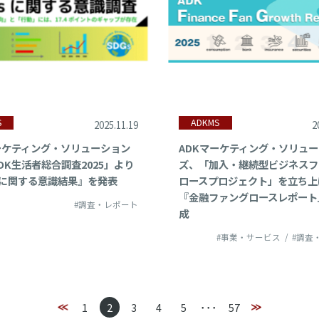
S
ADKMS
2025.11.19
2
ーケティング・ソリューション
ADKマーケティング・ソリュ
DK生活者総合調査2025」より
ズ、「加入・継続型ビジネスフ
sに関する意識結果』を発表
ロースプロジェクト」を立ち上
『金融ファングロースレポート
#調査・レポート
成
#事業・サービス
#調査
･･･
1
2
3
4
5
57