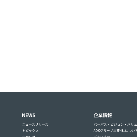
NEWS
企業情報
ニュースリリース
パーパス・ビジョン・バリ
トピックス
ADKグループ主要4社につい
お知らせ
ごあいさつ