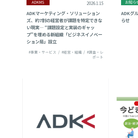
ADKMS
お知ら
2026.1.15
2
ADKマーケティング・ソリューション
ADKグ
ズ、約7割の経営者が課題を特定できな
らせ
2
い現実— “課題設定と実装のギャッ
プ”を埋める新組織「ビジネスイノベー
ション局」設立
#事業・サービス
#経営・組織
#調査・レ
ポート