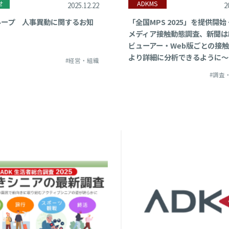
せ
ADKMS
2025.12.22
2
011年
ループ 人事異動に関するお知
「全国MPS 2025」を提供開始
メディア接触動態調査、新聞は
010年
ビューアー・Web版ごとの接
より詳細に分析できるように～
#経営・組織
#調査