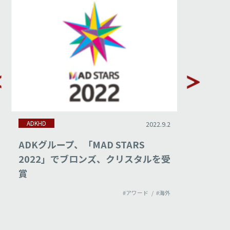
ADKHD
ADKHD
2022.9.2
ADKグループ、「MAD STARS
ADKグ
2022」でブロンズ、クリスタルを受
「ADF
賞
ンズを
#アワード
#海外