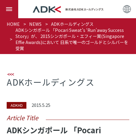
HOME
NEWS
ADKホールディングス
ADKシンガポール 「Pocari Sweat’s ‘Run’away Success
Story」が、 2015シンガポール・エフィー賞(Singapore
Effie Awards)において 日系で唯一のゴールドとシルバーを
受賞
ADKホールディングス
2015.5.25
ADKHD
Article Title
ADKシンガポール 「Pocari