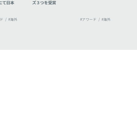
ブロンズ受賞
AWA
優秀
ード
#海外
#アワード
#海外