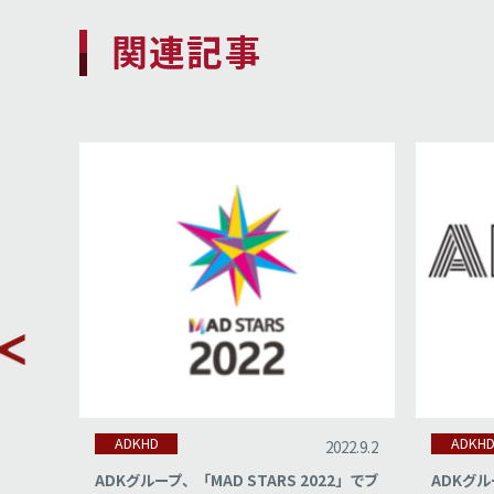
関連記事
ADKHD
ADKH
022.9.2
2022.4.12
22」でブ
ADKグループ、アジア太平洋広告祭
ADKグ