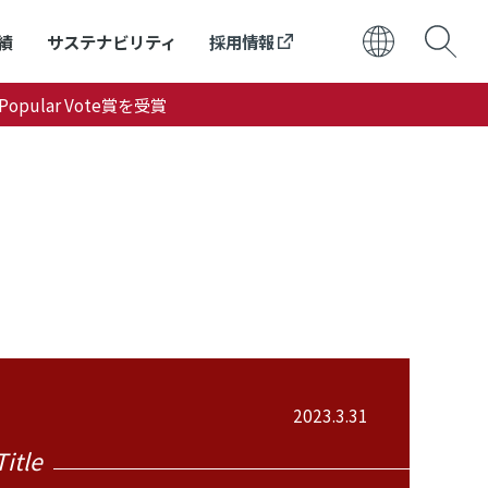
績
サステナビリティ
採用情報
ular Vote賞を受賞
日本語
ENGLISH
2023.3.31
Title