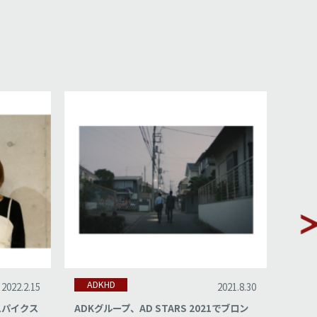
ADKHD
AD
2021.8.30
2021.6.29
21でブロン
ADK台湾、カンヌライオンズ2020/2021で
ADK