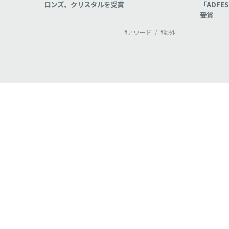
「ADFEST2022」でシルバーとブロンズを
コンペテ
受賞
勢唯一の
#海外
#アワード
#海外