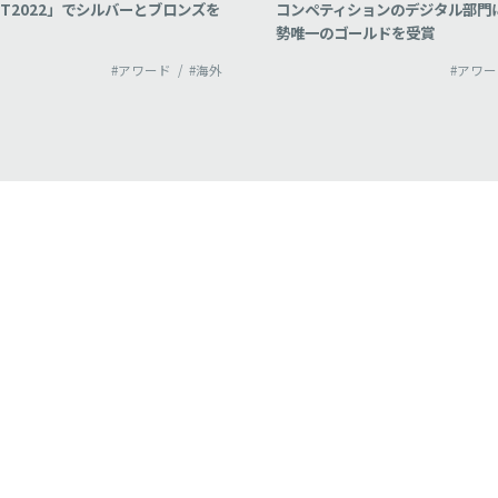
ィションのデジタル部門にて日本
ズ３つを受賞
ゴールドを受賞
#アワード
#海外
#アワ