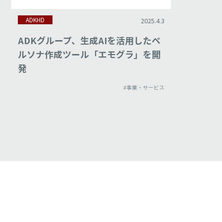
ADKHD
ADKHD
2025.4.3
ADKグループ、生成AIを活用したペ
Stagw
ルソナ作成ツール「エモグラ」を開
ケティン
発
子会社の
けるネ
#事業・サービス