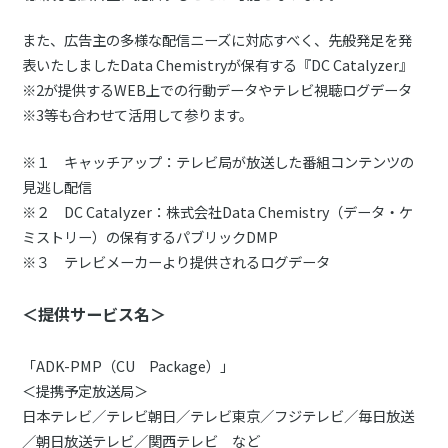
また、広告主の多様な配信ニーズに対応すべく、先般発足を発
表いたしましたData Chemistryが保有する『DC Catalyzer』
※2が提供するWEB上での行動データやテレビ視聴ログデータ
※3等も合わせて活用して参ります。
※１ キャッチアップ：テレビ局が放送した番組コンテンツの
見逃し配信
※２ DC Catalyzer：株式会社Data Chemistry（データ・ケ
ミストリー）の保有するパブリックDMP
※３ テレビメーカーより提供されるログデータ
＜提供サービス名＞
「ADK-PMP（CU Package）」
＜提携予定放送局＞
日本テレビ／テレビ朝日／テレビ東京／フジテレビ／毎日放送
／朝日放送テレビ／関西テレビ など