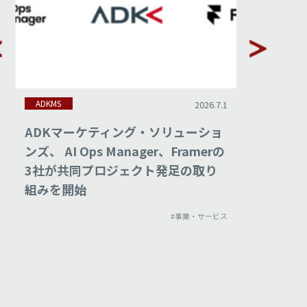
ADKMS
ADKMS
2026.7.1
ADKマーケティング・ソリューショ
ADKマ
ンズ、 AI Ops Manager、Framerの
ンズ、「
3社が共同プロジェクト発足の取り
エイテ
組みを開始
ス「ADK
始
#事業・サービス