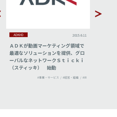
ADKHD
ADKHD
2015.6.11
ＡＤＫが動画マーケティング領域で
ダイレク
最適なソリューションを提供、グロ
式会社
ーバルなネットワークＳｔｉｃｋｉ
ーショ
（スティッキ） 始動
立ち上
#事業・サービス
#経営・組織
#IR