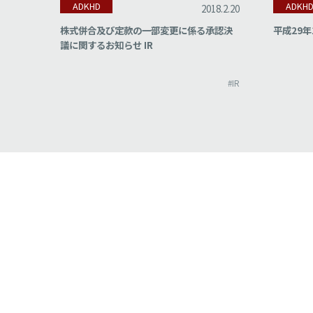
ADKHD
ADKH
18.2.22
2018.2.20
集計結
株式併合及び定款の一部変更に係る承認決
平成29年
議に関するお知らせ IR
#IR
#IR