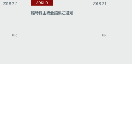
ADKHD
AD
2018.2.7
2018.2.1
臨時株主総会招集ご通知
株式
び定
#IR
#IR