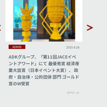
ADKHD
ADKHD
2025.6.26
ADKグループ、「第11回JACEイベ
ADKグル
ントアワード」にて 最優秀賞 経済産
にてINN
業大臣賞（日本イベント大賞）、 政
で受賞
府・自治体・公的団体 部門 ゴールド
賞のW受賞
#アワード