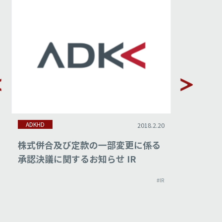
ADKHD
ADKHD
2018.2.20
株式併合及び定款の一部変更に係る
平成29
承認決議に関するお知らせ IR
#IR