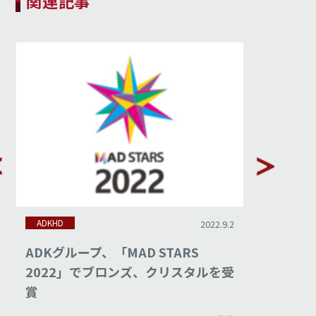
関連記事
ADKHD
ADKHD
2022.9.2
ADKグループ、「MAD STARS
ADKグ
2022」でブロンズ、クリスタルを受
「ADF
賞
ンズを