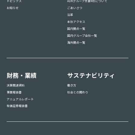
トピックス
ADKグループ主要4社について
お知らせ
ごあいさつ
沿革
本社アクセス
国内拠点一覧
国内グループ会社一覧
海外拠点一覧
財務・業績
サステナビリティ
決算関連資料
働き方
事業報告書
社会との関わり
アニュアルレポート
有価証券報告書