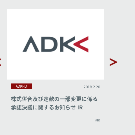
ADKHD
ADKHD
2018.2.20
株式併合及び定款の一部変更に係る
平成29
承認決議に関するお知らせ IR
#IR