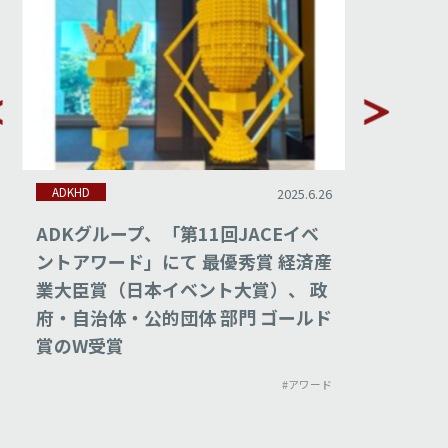
ADKHD
ADKHD
2025.6.26
DKグループ、「第11回JACEイベ
ADKグループ、「
ントアワード」にて 最優秀賞 経済産
にてINNOVA
業大臣賞（日本イベント大賞）、 政
で受賞
府・自治体・公的団体 部門 ゴールド
賞のW受賞
#アワード