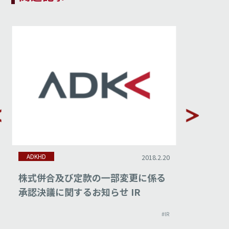
ADKHD
ADKHD
2018.2.20
株式併合及び定款の一部変更に係る
平成29
承認決議に関するお知らせ IR
#IR