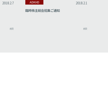
ADKHD
AD
2018.2.7
2018.2.1
臨時株主総会招集ご通知
株式
び定
#IR
#IR