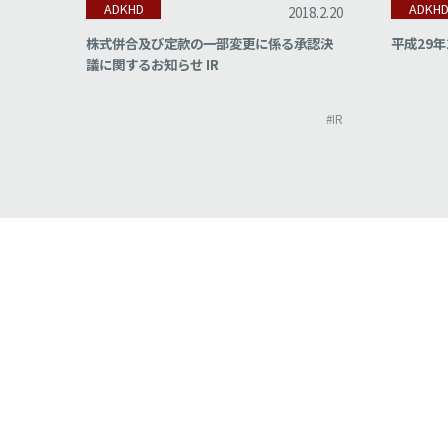
ADKHD
ADKH
18.2.22
2018.2.20
集計結
株式併合及び定款の一部変更に係る承認決
平成29年
議に関するお知らせ IR
#IR
#IR