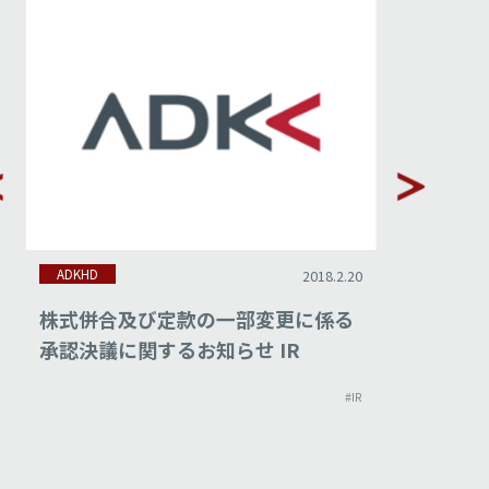
ADKHD
ADKHD
2018.2.20
株式併合及び定款の一部変更に係る
平成29
承認決議に関するお知らせ IR
#IR