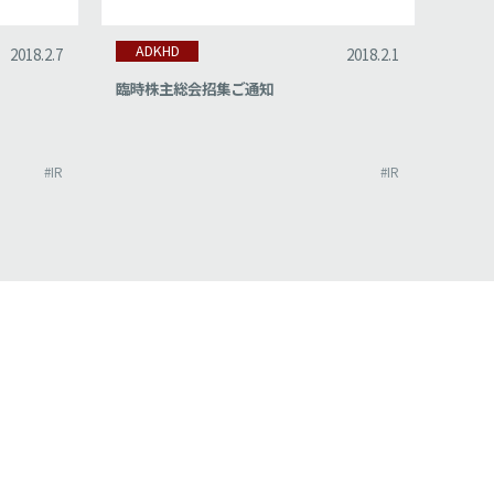
ADKHD
AD
2018.2.7
2018.2.1
臨時株主総会招集ご通知
株式
び定
#IR
#IR