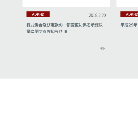
ADKHD
ADKH
18.2.22
2018.2.20
集計結
株式併合及び定款の一部変更に係る承認決
平成29年
議に関するお知らせ IR
#IR
#IR