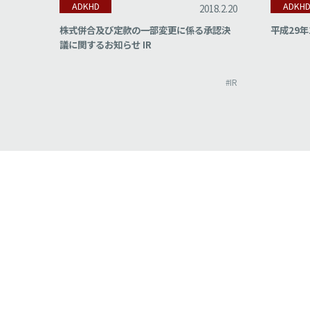
ADKHD
ADKH
18.2.22
2018.2.20
集計結
株式併合及び定款の一部変更に係る承認決
平成29年
議に関するお知らせ IR
#IR
#IR