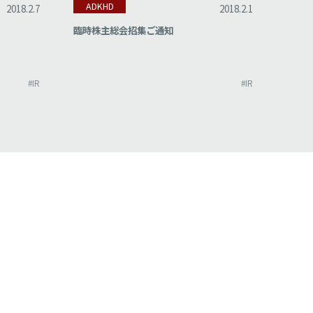
ADKHD
AD
2018.2.7
2018.2.1
臨時株主総会招集ご通知
株式
び定
#IR
#IR