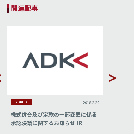
関連記事
ADKHD
ADKHD
2018.2.20
株式併合及び定款の一部変更に係る
平成29
承認決議に関するお知らせ IR