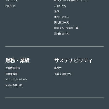
トピックス
ADKグループ主要4社について
お知らせ
ごあいさつ
沿革
本社アクセス
国内拠点一覧
国内グループ会社一覧
海外拠点一覧
財務・業績
サステナビリティ
決算関連資料
働き方
事業報告書
社会との関わり
アニュアルレポート
有価証券報告書