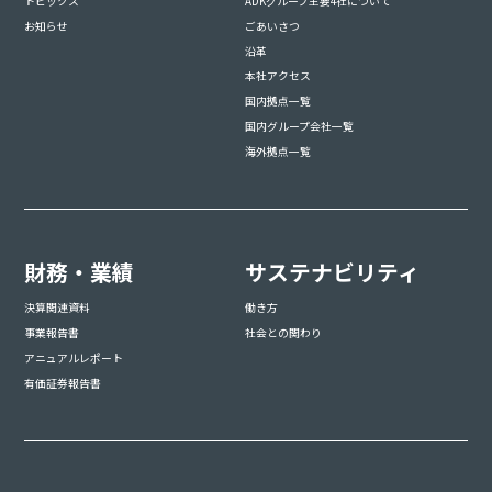
トピックス
ADKグループ主要4社について
お知らせ
ごあいさつ
沿革
本社アクセス
国内拠点一覧
国内グループ会社一覧
海外拠点一覧
財務・業績
サステナビリティ
決算関連資料
働き方
事業報告書
社会との関わり
アニュアルレポート
有価証券報告書