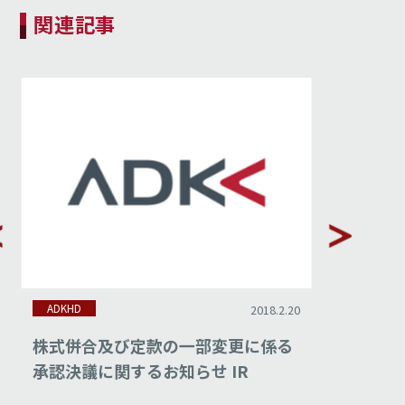
関連記事
ADKHD
ADKHD
2018.2.20
株式併合及び定款の一部変更に係る
平成29
承認決議に関するお知らせ IR