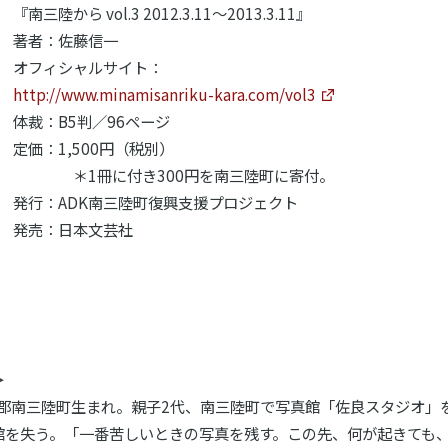
『南三陸から vol.3 2012.3.11～2013.3.11』
著者：佐藤信一
オフィシャルサイト：
http://www.minamisanriku-kara.com/vol3
体裁：B5判／96ページ
定価：1,500円（税別）
＊1冊に付き300円を南三陸町に寄付。
発行：ADK南三陸町復興支援プロジェクト
発売：日本文芸社
＞
吉郡南三陸町生まれ。親子2代、南三陸町で写真館「佐良スタジオ」を
館を失う。「一番苦しいときの写真を残す。この先、何が起きても