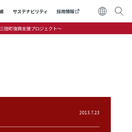
績
サステナビリティ
採用情報
～ADK南三陸町復興支援プロジェクト～
日本語
ENGLISH
2013.7.23