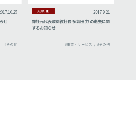
ADKHD
AD
2017.10.25
2017.9.21
らせ
弊社元代表取締役社長 多氣田 力 の逝去に関
子ども
するお知らせ
ョップ
#その他
#事業・サービス
#その他