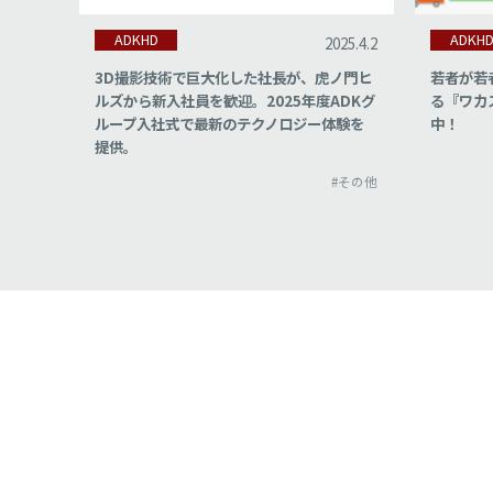
ADKHD
ADKH
5.10.14
2025.4.2
て9つの
3D撮影技術で巨大化した社長が、虎ノ門ヒ
若者が若
月17
ルズから新入社員を歓迎。2025年度ADKグ
る『ワカ
O
ループ入社式で最新のテクノロジー体験を
中！
提供。
#その他
#その他