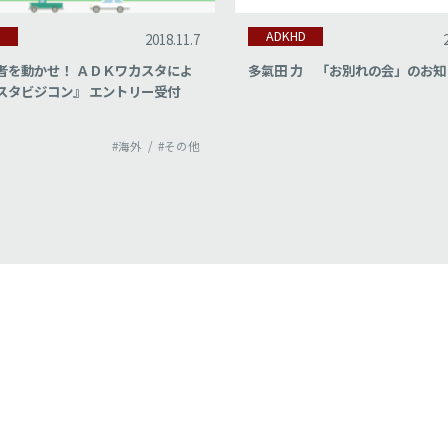
D
ADKHD
2018.11.7
者を動かせ！ ＡＤＫワカスタによ
多氣田 力 「お別れの会」のお知
スタビジコン』 エントリー受付
#海外
#その他