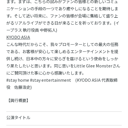
ます。まずは、こちらの試みがファンの皆様との新しいコミュ
ニケーションの手段の一つであり癒やしになることを期待しま
す。そして近い将来に、ファンの皆様が会場に集結して盛り上
がるリアルライブができる日が来ることを祈っております。(イ
ープラス 執行役員 中野拓人)
KYODO ASIA
こんな時代だからこそ、我々プロモーターとしての最大の任務
である、お客様が安心して楽しめるエンターテインメントを提
供し続け、日本中の方々に安らぎを届けるという使命をしっか
り果たしたいと思います。同じ思いをLittle Glee Monsterさん
にご賛同頂けた事に心から感謝いたします。
#stay home #stay entertainment (KYODO ASIA 代表取締
役 佐藤浩史)
【興行概要】
公演タイトル