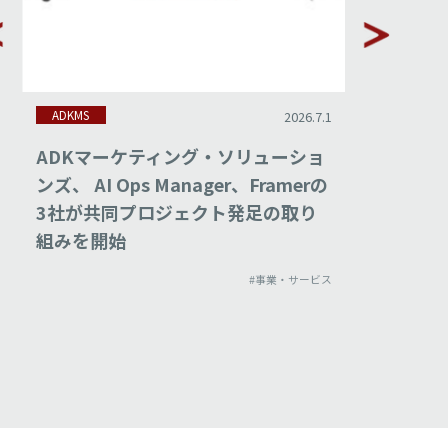
ADKMS
ADKMS
2026.7.1
ADKマーケティング・ソリューショ
ADKマ
ンズ、 AI Ops Manager、Framerの
ンズ、「
3社が共同プロジェクト発足の取り
エイテ
組みを開始
ス「ADK
始
#事業・サービス