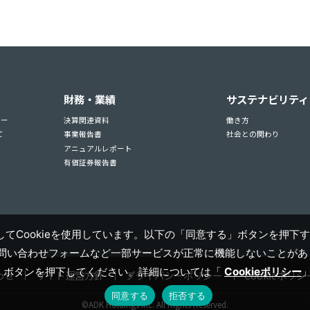
財務・業績
サステナビリティ
ュー
決算関連資料
働き方
て
事業報告書
社会との関わり
アニュアルレポート
有価証券報告書
てCookieを使用しています。以下の「同意する」ボタンを押下す
お問い合わせフォームなど一部サービスが正常に機能しないことがあり
」ボタンを押下してください。詳細については「
Cookieポリシー
わせ
サイト運営方針
プライバシーポリシー
Cookieポリシ
同意する
拒否する
©ADK Holdings Inc. All Rights Reserved.