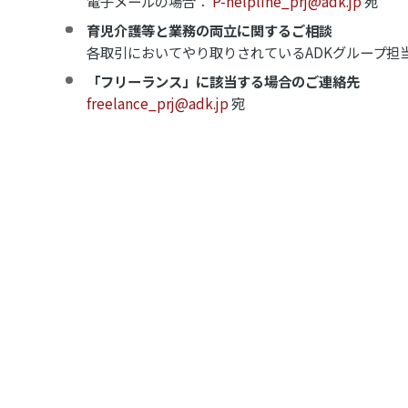
電子メールの場合：
P-helpline_prj@adk.jp
宛
育児介護等と業務の両立に関するご相談
各取引においてやり取りされているADKグループ担
「フリーランス」に該当する場合のご連絡先
freelance_prj@adk.jp
宛